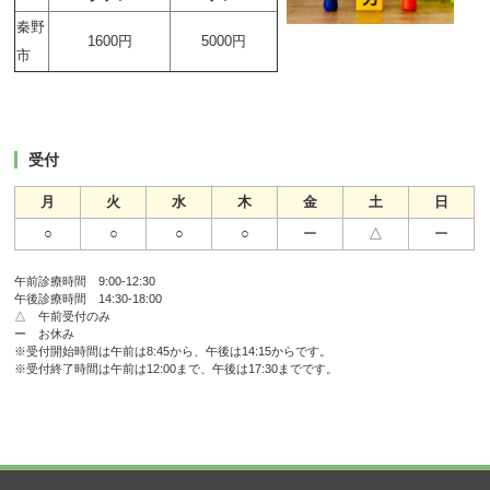
秦野
1600円
5000円
市
受付
月
火
水
木
金
土
日
○
○
○
○
ー
△
ー
午前診療時間 9:00-12:30
午後診療時間 14:30-18:00
△ 午前受付のみ
ー お休み
※受付開始時間は午前は8:45から、午後は14:15からです。
※受付終了時間は午前は12:00まで、午後は17:30までです。