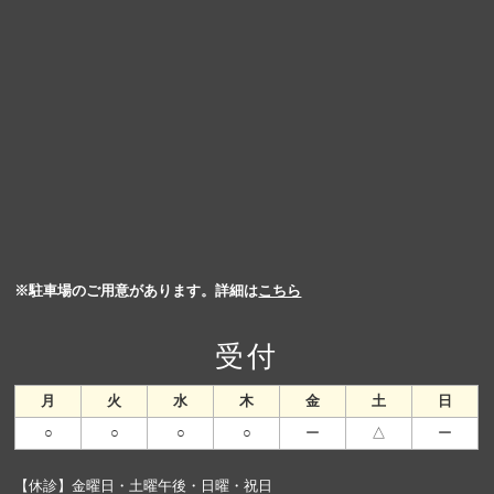
※駐車場のご用意があります。詳細は
こちら
受付
月
火
水
木
金
土
日
○
○
○
○
ー
△
ー
【休診】金曜日・土曜午後・日曜・祝日