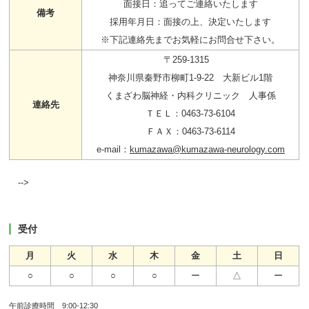
面接日：追ってご連絡いたします
備考
採用年月日：面接の上、決定いたします
※下記連絡先までお気軽にお問合せ下さい。
〒259-1315
神奈川県秦野市柳町1-9-22 大新ビル1階
くまざわ脳神経・内科クリニック 人事係
連絡先
ＴＥＬ：0463-73-6104
ＦＡＸ：0463-73-6114
e-mail：
kumazawa@kumazawa-neurology.com
-->
受付
月
火
水
木
金
土
日
○
○
○
○
ー
△
ー
午前診療時間 9:00-12:30