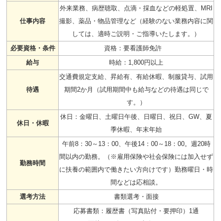
外来業務、病歴聴取、点滴・採血などの軽処置、MRI
仕事内容
撮影、薬品・物品管理など（経験のない業務内容に関
しては、適時ご説明・ご指導いたします。）
必要資格・条件
資格：要看護師免許
給与
時給：1,800円以上
交通費規定支給、昇給有、有給休暇、制服貸与、試用
待遇
期間2か月（試用期間中も給与などの待遇は同じで
す。）
休日：金曜日、土曜日午後、日曜日、祝日、GW、夏
休日・休暇
季休暇、年末年始
午前8：30～13：00、午後14：00～18：00。週20時
間以内の勤務。（※雇用保険や社会保険には加入せず
勤務時間
に扶養の範囲内で働きたい方向けです）勤務曜日・時
間などは応相談。
選考方法
書類選考・面接
応募書類：履歴書（写真貼付・要押印）1通